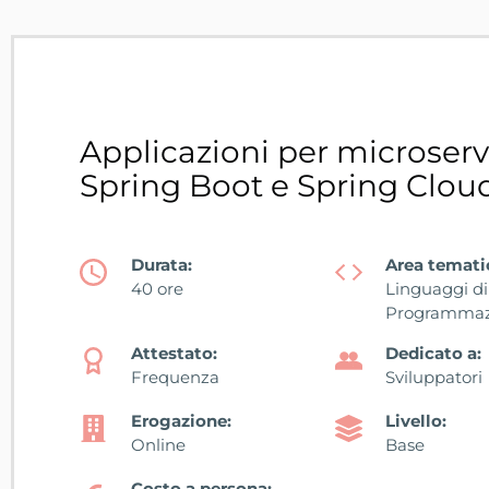
Applicazioni per microserv
Spring Boot e Spring Clou
Durata:
Area temati
40 ore
Linguaggi di
Programmaz
Attestato:
Dedicato a:
Frequenza
Sviluppatori
Erogazione:
Livello:
Online
Base
Costo a persona: