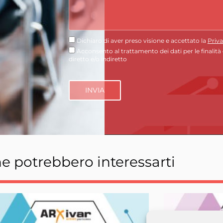
Dichiaro di aver preso visione e accettato la
Priva
Acconsento al trattamento dei dati per le finalità
diretto e/o indiretto
he potrebbero interessarti