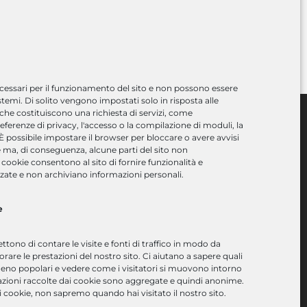
r Next – Flow V2
essari per il funzionamento del sito e non possono essere
istemi. Di solito vengono impostati solo in risposta alle
 che costituiscono una richiesta di servizi, come
eferenze di privacy, l'accesso o la compilazione di moduli, la
 È possibile impostare il browser per bloccare o avere avvisi
ccesso Rapido
 ma, di conseguenza, alcune parti del sito non
cookie consentono al sito di fornire funzionalità e
zate e non archiviano informazioni personali.
orsi a catalogo
orsi su misura
e
oluzioni software
onsulenza
tono di contare le visite e fonti di traffico in modo da
fitto aule
rare le prestazioni del nostro sito. Ci aiutano a sapere quali
eno popolari e vedere come i visitatori si muovono intorno
rofilo aziendale
rmazioni raccolte dai cookie sono aggregate e quindi anonime.
 cookie, non sapremo quando hai visitato il nostro sito.