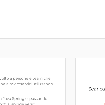
rivolto a persone e team che
ione a microservizi utilizzando
Scaric
on Java Spring e, passando
oot, si spinge verso