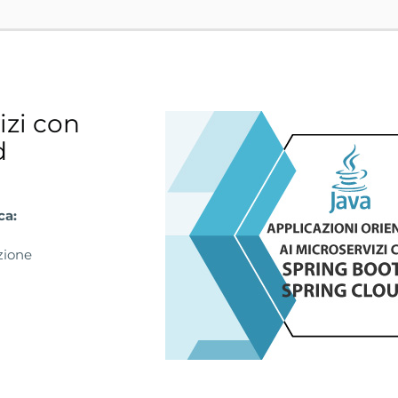
izi con
d
ca:
ione