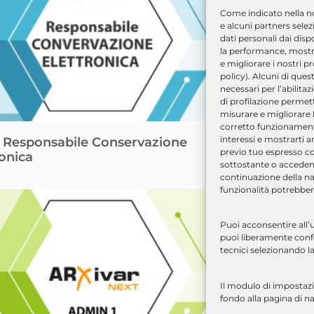
Come indicato nella n
e alcuni partners sele
dati personali dai dispo
la performance, mostra
e migliorare i nostri p
policy). Alcuni di ques
necessari per l’abilitaz
di profilazione permetto
misurare e migliorare l
corretto funzionamento)
interessi e mostrarti a
 Responsabile Conservazione
Pacchetto CA
previo tuo espresso c
ronica
sottostante o accedend
continuazione della na
funzionalità potrebber
Puoi acconsentire all’u
puoi liberamente confer
tecnici selezionando la
Il modulo di impostazi
fondo alla pagina di n