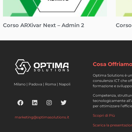
Corso ARXivar Next – Admin 2
Corso
Cosa Offriam
Optima Solutions è un
consulenza ICT che offr
Milano | Padova | Roma | Napoli
formazione e sviluppo
Competenza, strutture
tecnologicamente all
per ottimizzare l’effic
Scopri di Più
marketing@optimasolutions.it
Scarica la presentazio