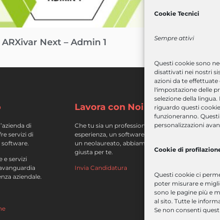
Cookie Tecnici
Sempre attivi
 ARXivar Next – Admin 1
Corso ARXiva
Questi cookie sono nec
disattivati
nei nostri s
azioni da te effettuate
l'impostazione delle pr
selezione della lingua.
o
Lavora con Noi
A
riguardo questi cookie
funzioneranno. Questi 
personalizzazioni avan
’azienda di
Che tu sia un professionista con
c
e servizi di
esperienza, un software engineer o
c
 software.
un neolaureato, abbiamo la posizione
Cookie di profilazion
giusta per te.
s
 e servizi
’avanguardia
Invia Candidatura
c
Questi cookie ci permet
ienza aziendale.
af
poter misurare e miglio
sono le pagine più e m
p
al sito. Tutte le info
ne
Se non consenti questi