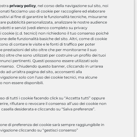
ostra
privacy policy
, nel corso della navigazione sul sito, noi
zionati facciamo uso di cookie per raccogliere ed elaborare
sitivi al fine di garantire le funzionalità tecniche, misurarne
re pubblicità personalizzata, analizzare le nostre audience
rodotti e servizi (vedi elenco completo su privacy
ti cookie (c.d. tecnici) non richiedono il tuo consenso poiché
ione delle funzionalità basiche del sito. Altri, come di cookie
no di contare le visite e le fonti di traffico per poter
e prestazioni del sito oltre che per monitorarne il suo
 oltre che sono utilizzati per costruire un profilo dei tuoi
nnunci pertinenti. Questi possono essere utilizzati solo
D & Digital Solutions
onsenso. Chiudendo questo banner, cliccando in un'area
o ad un'altra pagina del sito, acconsenti alla
vigazione solo con l'uso dei cookie tecnici, ma alcune
o non essere disponibili.
so di tutti i cookie facendo click su “Accetta tutti” oppure
ire, rifiutare o revocare il consenso all’uso dei cookie non
 casella desiderata e cliccando su “Salva preferenze”.
one di preferenza dei cookie sarà sempre raggiungibile in
avigazione cliccando su “gestisci consenso”