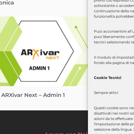
previo tuo espresso c
ronica
sottostante o accedend
continuazione della na
funzionalità potrebber
Puoi acconsentire all’u
puoi liberamente confer
tecnici selezionando la
Il modulo di impostazi
fondo alla pagina di n
Cookie Tecnici
Sempre attivi
 ARXivar Next – Admin 1
Corso ARXiva
Questi cookie sono nec
disattivati
nei nostri s
azioni da te effettuate
l'impostazione delle pr
selezione della lingua.