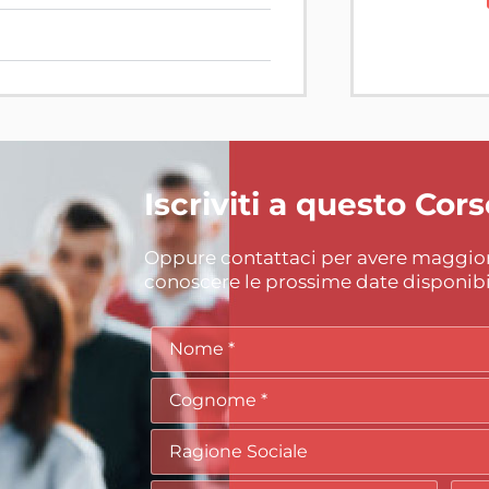
Iscriviti a questo Cor
Oppure contattaci per avere maggior
conoscere le prossime date disponibil