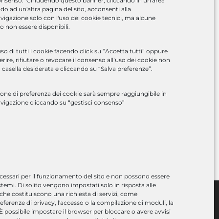
onsenso. Chiudendo questo banner, cliccando in un'area
o ad un'altra pagina del sito, acconsenti alla
vigazione solo con l'uso dei cookie tecnici, ma alcune
o non essere disponibili.
so di tutti i cookie facendo click su “Accetta tutti” oppure
ire, rifiutare o revocare il consenso all’uso dei cookie non
 casella desiderata e cliccando su “Salva preferenze”.
one di preferenza dei cookie sarà sempre raggiungibile in
avigazione cliccando su “gestisci consenso”
r Next – Flow V2
essari per il funzionamento del sito e non possono essere
istemi. Di solito vengono impostati solo in risposta alle
 che costituiscono una richiesta di servizi, come
eferenze di privacy, l'accesso o la compilazione di moduli, la
 È possibile impostare il browser per bloccare o avere avvisi