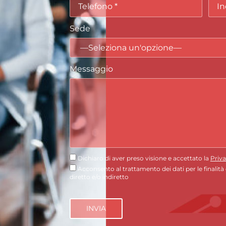
Sede
Messaggio
Dichiaro di aver preso visione e accettato la
Priva
Acconsento al trattamento dei dati per le finalità
diretto e/o indiretto