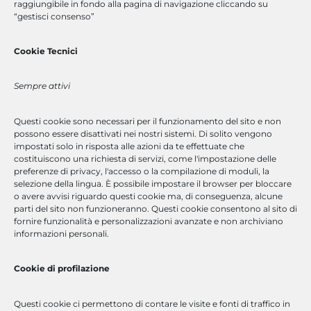
Scopri di Più
raggiungibile in fondo alla pagina di navigazione cliccando su
“gestisci consenso”
Scarica la presentazione
Cookie Tecnici
Sempre attivi
Lavora con Noi
Questi cookie sono necessari per il funzionamento del sito e non
Che tu sia un professionista con esperienza, un software
possono essere disattivati
nei nostri sistemi. Di solito vengono
engineer o un neolaureato, abbiamo la posizione giusta per te.
impostati solo in risposta alle azioni da te effettuate che
Invia Candidatura
costituiscono una richiesta di servizi, come l'impostazione delle
preferenze di privacy, l'accesso o la compilazione di moduli, la
selezione della lingua. È possibile impostare il browser per bloccare
o avere avvisi riguardo questi cookie ma, di conseguenza, alcune
parti del sito non funzioneranno. Questi cookie consentono al sito di
fornire funzionalità e personalizzazioni avanzate e non archiviano
Accesso Rapido
informazioni personali.
Cookie di profilazione
corsi a catalogo
corsi su misura
Questi cookie ci permettono di contare le visite e fonti di traffico in