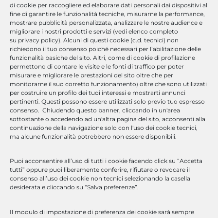
di cookie per raccogliere ed elaborare dati personali dai dispositivi al
fine di garantire le funzionalità tecniche, misurarne la performance,
mostrare pubblicità personalizzata, analizzare le nostre audience e
migliorare i nostri prodotti e servizi (vedi elenco completo
su privacy policy). Alcuni di questi cookie (c.d. tecnici) non
Milano | Padova | Roma | Napoli
richiedono il tuo consenso poiché necessari per l’abilitazione delle
funzionalità basiche del sito. Altri, come di cookie di profilazione
permettono di contare le visite e le fonti di traffico per poter
misurare e migliorare le prestazioni del sito oltre che per
monitorarne il suo corretto funzionamento) oltre che sono utilizzati
per costruire un profilo dei tuoi interessi e mostrarti annunci
marketing@optimasolutions.it
pertinenti. Questi possono essere utilizzati solo previo tuo espresso
consenso. Chiudendo questo banner, cliccando in un'area
sottostante o accedendo ad un'altra pagina del sito, acconsenti alla
continuazione della navigazione solo con l'uso dei cookie tecnici,
ma alcune funzionalità potrebbero non essere disponibili.
Cosa Offriamo
Puoi acconsentire all’uso di tutti i cookie facendo click su “Accetta
tutti” oppure puoi liberamente conferire, rifiutare o revocare il
Optima Solutions è un’azienda di consulenza ICT che offre servizi
consenso all’uso dei cookie non tecnici selezionando la casella
di formazione e sviluppo software.
desiderata e cliccando su “Salva preferenze”.
Competenza, strutture e servizi tecnologicamente
all’avanguardia per ottimizzare l’efficienza aziendale.
Il modulo di impostazione di preferenza dei cookie sarà sempre