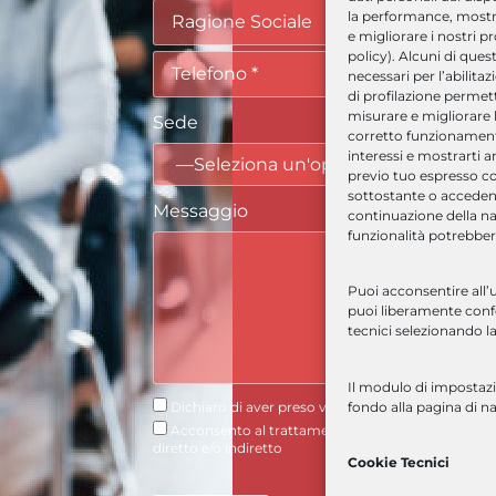
la performance, mostra
e migliorare i nostri p
policy). Alcuni di ques
necessari per l’abilitaz
di profilazione permetto
misurare e migliorare l
Sede
corretto funzionamento)
interessi e mostrarti a
previo tuo espresso c
sottostante o accedend
Messaggio
continuazione della na
funzionalità potrebber
Puoi acconsentire all’u
puoi liberamente confer
tecnici selezionando la
Il modulo di impostazi
Dichiaro di aver preso visione e accettato la
Priva
fondo alla pagina di n
Acconsento al trattamento dei dati per le finalità
diretto e/o indiretto
Cookie Tecnici