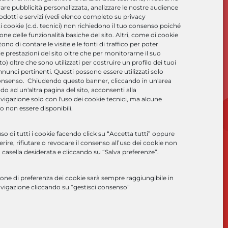
re pubblicità personalizzata, analizzare le nostre audience
rodotti e servizi (vedi elenco completo su privacy
ti cookie (c.d. tecnici) non richiedono il tuo consenso poiché
ione delle funzionalità basiche del sito. Altri, come di cookie
no di contare le visite e le fonti di traffico per poter
e prestazioni del sito oltre che per monitorarne il suo
 oltre che sono utilizzati per costruire un profilo dei tuoi
nnunci pertinenti. Questi possono essere utilizzati solo
onsenso. Chiudendo questo banner, cliccando in un'area
o ad un'altra pagina del sito, acconsenti alla
vigazione solo con l'uso dei cookie tecnici, ma alcune
o non essere disponibili.
so di tutti i cookie facendo click su “Accetta tutti” oppure
ire, rifiutare o revocare il consenso all’uso dei cookie non
 casella desiderata e cliccando su “Salva preferenze”.
one di preferenza dei cookie sarà sempre raggiungibile in
cy Policy
*
avigazione cliccando su “gestisci consenso”
 connesse ad attività di marketing