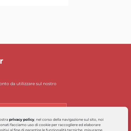
r
onto da utilizzare sul nostro
ostra
privacy policy
, nel corso della navigazione sul sito, noi
zionati facciamo uso di cookie per raccogliere ed elaborare
sitivi al fine di garantire le funzionalità tecniche, misurarne