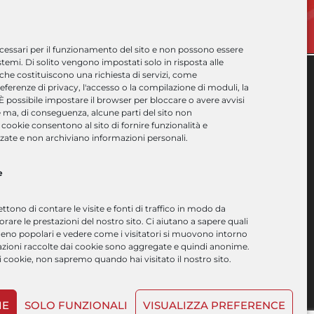
essari per il funzionamento del sito e non possono essere
istemi. Di solito vengono impostati solo in risposta alle
 che costituiscono una richiesta di servizi, come
eferenze di privacy, l'accesso o la compilazione di moduli, la
 È possibile impostare il browser per bloccare o avere avvisi
ccesso Rapido
 ma, di conseguenza, alcune parti del sito non
cookie consentono al sito di fornire funzionalità e
zate e non archiviano informazioni personali.
orsi a catalogo
orsi su misura
e
oluzioni software
onsulenza
tono di contare le visite e fonti di traffico in modo da
fitto aule
rare le prestazioni del nostro sito. Ci aiutano a sapere quali
eno popolari e vedere come i visitatori si muovono intorno
rofilo aziendale
rmazioni raccolte dai cookie sono aggregate e quindi anonime.
 cookie, non sapremo quando hai visitato il nostro sito.
IE
SOLO FUNZIONALI
VISUALIZZA PREFERENCE