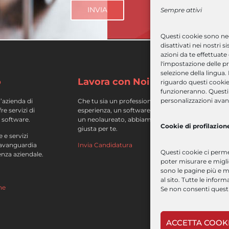
Sempre attivi
Questi cookie sono nec
disattivati
nei nostri s
azioni da te effettuate
l'impostazione delle pr
selezione della lingua.
o
Lavora con Noi
A
riguardo questi cookie
funzioneranno. Questi 
personalizzazioni avan
’azienda di
Che tu sia un professionista con
c
e servizi di
esperienza, un software engineer o
c
 software.
un neolaureato, abbiamo la posizione
Cookie di profilazion
giusta per te.
s
 e servizi
’avanguardia
Invia Candidatura
c
Questi cookie ci permet
ienza aziendale.
af
poter misurare e miglio
sono le pagine più e m
p
al sito. Tutte le info
ne
Se non consenti questi
ACCETTA COOK