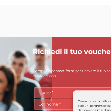
Richiedi il tuo vouche
Compila il contact form per ricevere il tuo sc
catalogo corsi!
Come indicato nella n
e alcuni partners sele
dati personali dai dispo