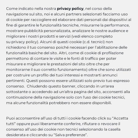
Come indicato nella nostra
privacy policy
, nel corso della
navigazione sul sito, noi e alcuni partners selezionati facciamo uso
di cookie per raccogliere ed elaborare dati personali dai dispositivi al
fine di garantire le funzionalità tecniche, misurarne la performance,
mostrare pubblicità personalizzata, analizzare le nostre audience e
migliorare i nostri prodotti e servizi (vedi elenco completo
su privacy policy). Alcuni di questi cookie (c.d. tecnici) non
Milano | Padova | Roma | Napoli
richiedono il tuo consenso poiché necessari per l’abilitazione delle
funzionalità basiche del sito. Altri, come di cookie di profilazione
permettono di contare le visite e le fonti di traffico per poter
misurare e migliorare le prestazioni del sito oltre che per
monitorarne il suo corretto funzionamento) oltre che sono utilizzati
per costruire un profilo dei tuoi interessi e mostrarti annunci
marketing@optimasolutions.it
pertinenti. Questi possono essere utilizzati solo previo tuo espresso
consenso. Chiudendo questo banner, cliccando in un'area
sottostante o accedendo ad un'altra pagina del sito, acconsenti alla
continuazione della navigazione solo con l'uso dei cookie tecnici,
ma alcune funzionalità potrebbero non essere disponibili.
Cosa Offriamo
Puoi acconsentire all’uso di tutti i cookie facendo click su “Accetta
tutti” oppure puoi liberamente conferire, rifiutare o revocare il
Optima Solutions è un’azienda di consulenza ICT che offre servizi
consenso all’uso dei cookie non tecnici selezionando la casella
di formazione e sviluppo software.
desiderata e cliccando su “Salva preferenze”.