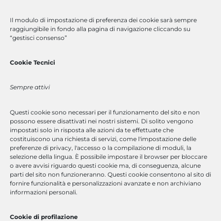
Competenza, strutture e servizi tecnologicamente
all’avanguardia per ottimizzare l’efficienza aziendale.
Il modulo di impostazione di preferenza dei cookie sarà sempre
Scopri di Più
raggiungibile in fondo alla pagina di navigazione cliccando su
“gestisci consenso”
Scarica la presentazione
Cookie Tecnici
Sempre attivi
Lavora con Noi
Questi cookie sono necessari per il funzionamento del sito e non
Che tu sia un professionista con esperienza, un software
possono essere disattivati
nei nostri sistemi. Di solito vengono
engineer o un neolaureato, abbiamo la posizione giusta per te.
impostati solo in risposta alle azioni da te effettuate che
Invia Candidatura
costituiscono una richiesta di servizi, come l'impostazione delle
preferenze di privacy, l'accesso o la compilazione di moduli, la
selezione della lingua. È possibile impostare il browser per bloccare
o avere avvisi riguardo questi cookie ma, di conseguenza, alcune
parti del sito non funzioneranno. Questi cookie consentono al sito di
fornire funzionalità e personalizzazioni avanzate e non archiviano
Accesso Rapido
informazioni personali.
Cookie di profilazione
corsi a catalogo