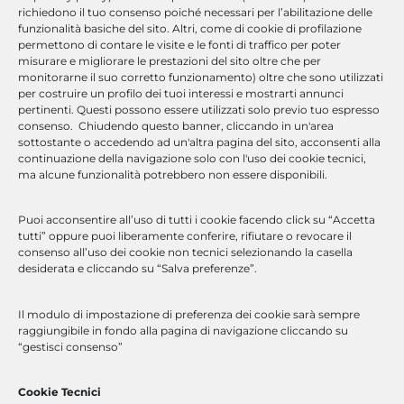
Milano | Padova | Roma | Napoli
richiedono il tuo consenso poiché necessari per l’abilitazione delle
funzionalità basiche del sito. Altri, come di cookie di profilazione
permettono di contare le visite e le fonti di traffico per poter
misurare e migliorare le prestazioni del sito oltre che per
monitorarne il suo corretto funzionamento) oltre che sono utilizzati
per costruire un profilo dei tuoi interessi e mostrarti annunci
marketing@optimasolutions.it
pertinenti. Questi possono essere utilizzati solo previo tuo espresso
consenso. Chiudendo questo banner, cliccando in un'area
sottostante o accedendo ad un'altra pagina del sito, acconsenti alla
continuazione della navigazione solo con l'uso dei cookie tecnici,
ma alcune funzionalità potrebbero non essere disponibili.
Cosa Offriamo
Puoi acconsentire all’uso di tutti i cookie facendo click su “Accetta
tutti” oppure puoi liberamente conferire, rifiutare o revocare il
Optima Solutions è un’azienda di consulenza ICT che offre servizi
consenso all’uso dei cookie non tecnici selezionando la casella
di formazione e sviluppo software.
desiderata e cliccando su “Salva preferenze”.
Competenza, strutture e servizi tecnologicamente
all’avanguardia per ottimizzare l’efficienza aziendale.
Il modulo di impostazione di preferenza dei cookie sarà sempre
Scopri di Più
raggiungibile in fondo alla pagina di navigazione cliccando su
“gestisci consenso”
Scarica la presentazione
Cookie Tecnici