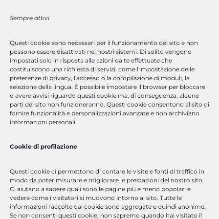
Sempre attivi
Lavora con Noi
Questi cookie sono necessari per il funzionamento del sito e non
Che tu sia un professionista con esperienza, un software
possono essere disattivati
nei nostri sistemi. Di solito vengono
engineer o un neolaureato, abbiamo la posizione giusta per te.
impostati solo in risposta alle azioni da te effettuate che
Invia Candidatura
costituiscono una richiesta di servizi, come l'impostazione delle
preferenze di privacy, l'accesso o la compilazione di moduli, la
selezione della lingua. È possibile impostare il browser per bloccare
o avere avvisi riguardo questi cookie ma, di conseguenza, alcune
parti del sito non funzioneranno. Questi cookie consentono al sito di
fornire funzionalità e personalizzazioni avanzate e non archiviano
Accesso Rapido
informazioni personali.
Cookie di profilazione
corsi a catalogo
corsi su misura
Questi cookie ci permettono di contare le visite e fonti di traffico in
modo da poter misurare e migliorare le prestazioni del nostro sito.
soluzioni software
Ci aiutano a sapere quali sono le pagine più e meno popolari e
vedere come i visitatori si muovono intorno al sito. Tutte le
informazioni raccolte dai cookie sono aggregate e quindi anonime.
consulenza
Se non consenti questi cookie, non sapremo quando hai visitato il