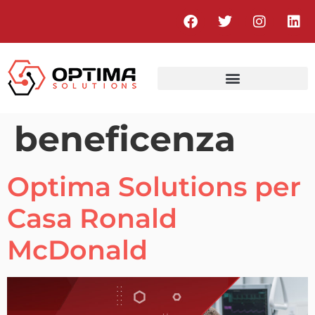
beneficenza
Optima Solutions per
Casa Ronald
McDonald