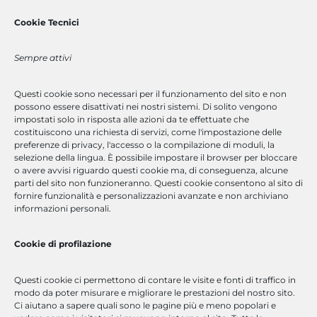
Cookie Tecnici
Sempre attivi
Lavora con Noi
Questi cookie sono necessari per il funzionamento del sito e non
Che tu sia un professionista con esperienza, un software
possono essere disattivati
nei nostri sistemi. Di solito vengono
engineer o un neolaureato, abbiamo la posizione giusta per te.
impostati solo in risposta alle azioni da te effettuate che
Invia Candidatura
costituiscono una richiesta di servizi, come l'impostazione delle
preferenze di privacy, l'accesso o la compilazione di moduli, la
selezione della lingua. È possibile impostare il browser per bloccare
o avere avvisi riguardo questi cookie ma, di conseguenza, alcune
parti del sito non funzioneranno. Questi cookie consentono al sito di
fornire funzionalità e personalizzazioni avanzate e non archiviano
Accesso Rapido
informazioni personali.
Cookie di profilazione
corsi a catalogo
corsi su misura
Questi cookie ci permettono di contare le visite e fonti di traffico in
modo da poter misurare e migliorare le prestazioni del nostro sito.
soluzioni software
Ci aiutano a sapere quali sono le pagine più e meno popolari e