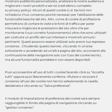
mostrare pubblicità personalizzata, analizzare le nostre audience e
migliorare i nostri prodotti e servizi (vedi elenco completo
su privacy policy). Alcuni di questi cookie (c.d. tecnici) non
Milano | Padova | Roma | Napoli
richiedono il tuo consenso poiché necessari per l’abilitazione delle
funzionalità basiche del sito. Altri, come di cookie di profilazione
permettono di contare le visite e le fonti di traffico per poter
misurare e migliorare le prestazioni del sito oltre che per
monitorarne il suo corretto funzionamento) oltre che sono utilizzati
per costruire un profilo dei tuoi interessi e mostrarti annunci
marketing@optimasolutions.it
pertinenti. Questi possono essere utilizzati solo previo tuo espresso
consenso. Chiudendo questo banner, cliccando in un'area
sottostante o accedendo ad un'altra pagina del sito, acconsenti alla
continuazione della navigazione solo con l'uso dei cookie tecnici,
ma alcune funzionalità potrebbero non essere disponibili.
Cosa Offriamo
Puoi acconsentire all’uso di tutti i cookie facendo click su “Accetta
tutti” oppure puoi liberamente conferire, rifiutare o revocare il
Optima Solutions è un’azienda di consulenza ICT che offre servizi
consenso all’uso dei cookie non tecnici selezionando la casella
di formazione e sviluppo software.
desiderata e cliccando su “Salva preferenze”.
Competenza, strutture e servizi tecnologicamente
all’avanguardia per ottimizzare l’efficienza aziendale.
Il modulo di impostazione di preferenza dei cookie sarà sempre
Scopri di Più
raggiungibile in fondo alla pagina di navigazione cliccando su
“gestisci consenso”
Scarica la presentazione